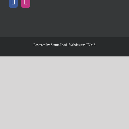
Powered by
StartinFood
| Webdesign:
TNMS