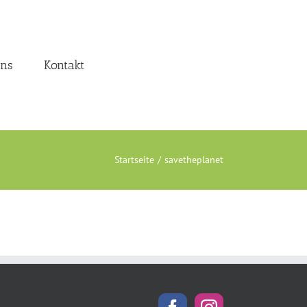
uns
Kontakt
Startseite
savetheplanet