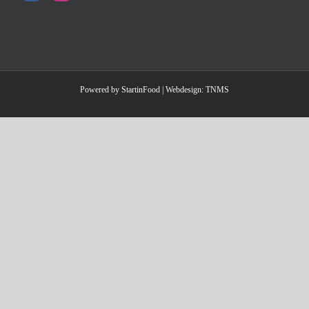
Powered by
StartinFood
| Webdesign:
TNMS