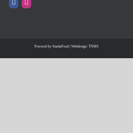
Powered by
StartinFood
| Webdesign:
TNMS